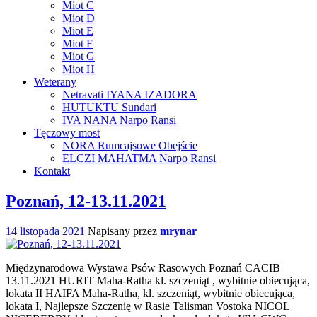
Miot C
Miot D
Miot E
Miot F
Miot G
Miot H
Weterany
Netravati IYANA IZADORA
HUTUKTU Sundari
IVA NANA Narpo Ransi
Tęczowy most
NORA Rumcajsowe Obejście
ELCZI MAHATMA Narpo Ransi
Kontakt
Poznań, 12-13.11.2021
14 listopada 2021
Napisany przez
mrynar
Międzynarodowa Wystawa Psów Rasowych Poznań CACIB
13.11.2021 HURIT Maha-Ratha kl. szczeniąt , wybitnie obiecująca,
lokata II HAIFA Maha-Ratha, kl. szczeniąt, wybitnie obiecująca,
lokata I, Najlepsze Szczenię w Rasie Talisman Vostoka NICOL