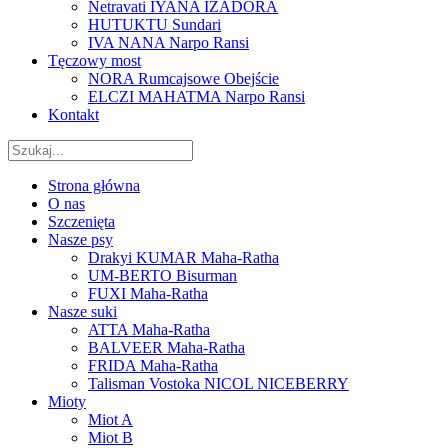
Netravati IYANA IZADORA
HUTUKTU Sundari
IVA NANA Narpo Ransi
Tęczowy most
NORA Rumcajsowe Obejście
ELCZI MAHATMA Narpo Ransi
Kontakt
Strona główna
O nas
Szczenięta
Nasze psy
Drakyi KUMAR Maha-Ratha
UM-BERTO Bisurman
FUXI Maha-Ratha
Nasze suki
ATTA Maha-Ratha
BALVEER Maha-Ratha
FRIDA Maha-Ratha
Talisman Vostoka NICOL NICEBERRY
Mioty
Miot A
Miot B