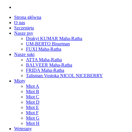
Strona główna
O nas
Szczenięta
Nasze psy
Drakyi KUMAR Maha-Ratha
UM-BERTO Bisurman
FUXI Maha-Ratha
Nasze suki
ATTA Maha-Ratha
BALVEER Maha-Ratha
FRIDA Maha-Ratha
Talisman Vostoka NICOL NICEBERRY
Mioty
Miot A
Miot B
Miot C
Miot D
Miot E
Miot F
Miot G
Miot H
Weterany