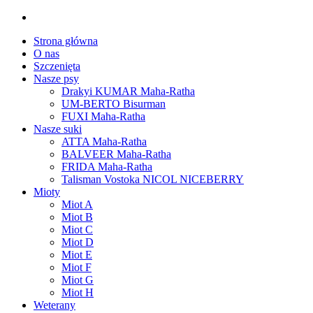
Strona główna
O nas
Szczenięta
Nasze psy
Drakyi KUMAR Maha-Ratha
UM-BERTO Bisurman
FUXI Maha-Ratha
Nasze suki
ATTA Maha-Ratha
BALVEER Maha-Ratha
FRIDA Maha-Ratha
Talisman Vostoka NICOL NICEBERRY
Mioty
Miot A
Miot B
Miot C
Miot D
Miot E
Miot F
Miot G
Miot H
Weterany