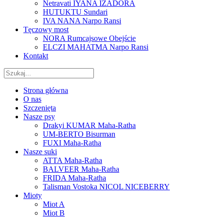
Netravati IYANA IZADORA
HUTUKTU Sundari
IVA NANA Narpo Ransi
Tęczowy most
NORA Rumcajsowe Obejście
ELCZI MAHATMA Narpo Ransi
Kontakt
Strona główna
O nas
Szczenięta
Nasze psy
Drakyi KUMAR Maha-Ratha
UM-BERTO Bisurman
FUXI Maha-Ratha
Nasze suki
ATTA Maha-Ratha
BALVEER Maha-Ratha
FRIDA Maha-Ratha
Talisman Vostoka NICOL NICEBERRY
Mioty
Miot A
Miot B