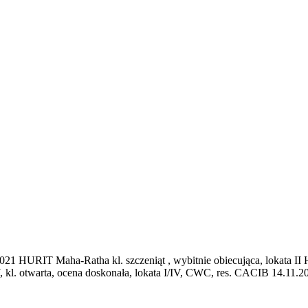
IT Maha-Ratha kl. szczeniąt , wybitnie obiecująca, lokata II HAIF
 otwarta, ocena doskonała, lokata I/IV, CWC, res. CACIB 14.11.2021