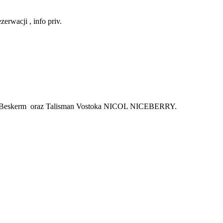
rwacji , info priv.
ali UNO Beskerm oraz Talisman Vostoka NICOL NICEBERRY.