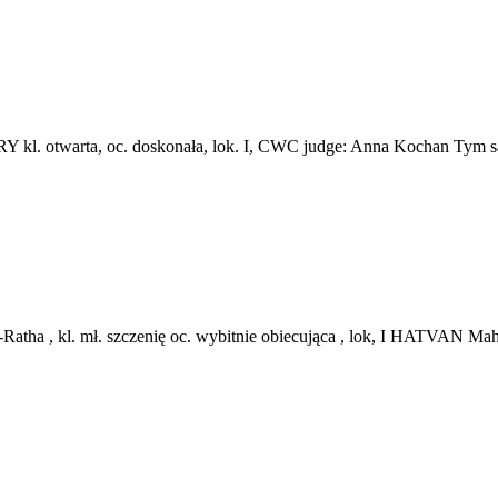
RY kl. otwarta, oc. doskonała, lok. I, CWC judge: Anna Kocha
 kl. mł. szczenię oc. wybitnie obiecująca , lok, I HATVAN Maha-Rat