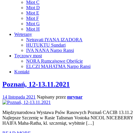
Miot C
Miot D
Miot E
Miot F
Miot G
Miot H
Weterany
Netravati IYANA IZADORA
HUTUKTU Sundari
IVA NANA Narpo Ransi
Tęczowy most
NORA Rumcajsowe Obejście
ELCZI MAHATMA Narpo Ransi
Kontakt
Poznań, 12-13.11.2021
14 listopada 2021
Napisany przez
mrynar
Międzynarodowa Wystawa Psów Rasowych Poznań CACIB 13.11.2021 HUR
Najlepsze Szczenię w Rasie Talisman Vostoka NICOL NICEBERRY, kl.
HAIFA Maha-Ratha, kl. szczeniąt, wybitnie […]