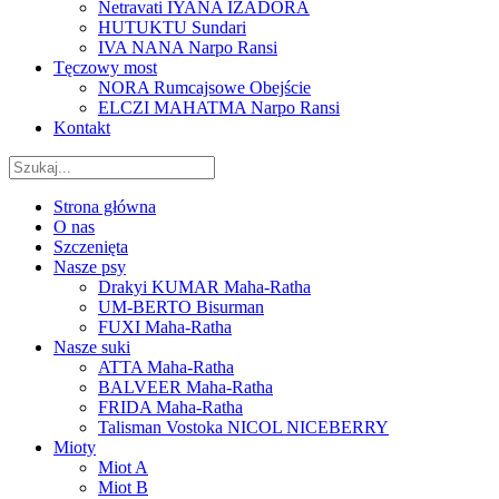
Netravati IYANA IZADORA
HUTUKTU Sundari
IVA NANA Narpo Ransi
Tęczowy most
NORA Rumcajsowe Obejście
ELCZI MAHATMA Narpo Ransi
Kontakt
Strona główna
O nas
Szczenięta
Nasze psy
Drakyi KUMAR Maha-Ratha
UM-BERTO Bisurman
FUXI Maha-Ratha
Nasze suki
ATTA Maha-Ratha
BALVEER Maha-Ratha
FRIDA Maha-Ratha
Talisman Vostoka NICOL NICEBERRY
Mioty
Miot A
Miot B