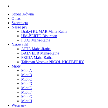
Strona główna
O nas
Szczenięta
Nasze psy
Drakyi KUMAR Maha-Ratha
UM-BERTO Bisurman
FUXI Maha-Ratha
Nasze suki
ATTA Maha-Ratha
BALVEER Maha-Ratha
FRIDA Maha-Ratha
Talisman Vostoka NICOL NICEBERRY
Mioty
Miot A
Miot B
Miot C
Miot D
Miot E
Miot F
Miot G
Miot H
Weterany