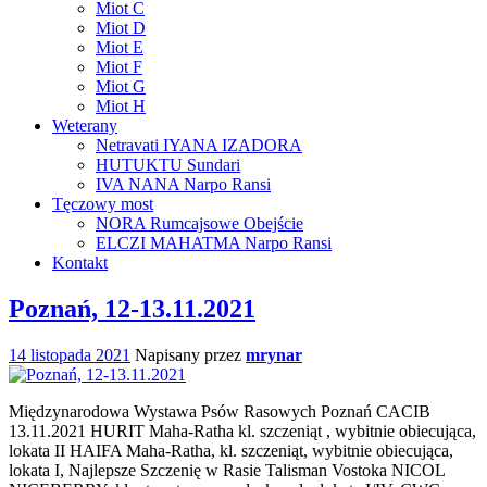
Miot C
Miot D
Miot E
Miot F
Miot G
Miot H
Weterany
Netravati IYANA IZADORA
HUTUKTU Sundari
IVA NANA Narpo Ransi
Tęczowy most
NORA Rumcajsowe Obejście
ELCZI MAHATMA Narpo Ransi
Kontakt
Poznań, 12-13.11.2021
14 listopada 2021
Napisany przez
mrynar
Międzynarodowa Wystawa Psów Rasowych Poznań CACIB
13.11.2021 HURIT Maha-Ratha kl. szczeniąt , wybitnie obiecująca,
lokata II HAIFA Maha-Ratha, kl. szczeniąt, wybitnie obiecująca,
lokata I, Najlepsze Szczenię w Rasie Talisman Vostoka NICOL