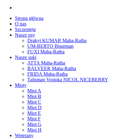
Strona główna
O nas
Szczenięta
Nasze psy
Drakyi KUMAR Maha-Ratha
UM-BERTO Bisurman
FUXI Maha-Ratha
Nasze suki
ATTA Maha-Ratha
BALVEER Maha-Ratha
FRIDA Maha-Ratha
Talisman Vostoka NICOL NICEBERRY
Mioty
Miot A
Miot B
Miot C
Miot D
Miot E
Miot F
Miot G
Miot H
Weterany