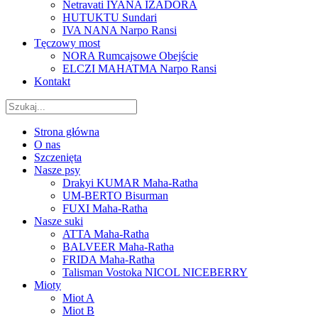
Netravati IYANA IZADORA
HUTUKTU Sundari
IVA NANA Narpo Ransi
Tęczowy most
NORA Rumcajsowe Obejście
ELCZI MAHATMA Narpo Ransi
Kontakt
Strona główna
O nas
Szczenięta
Nasze psy
Drakyi KUMAR Maha-Ratha
UM-BERTO Bisurman
FUXI Maha-Ratha
Nasze suki
ATTA Maha-Ratha
BALVEER Maha-Ratha
FRIDA Maha-Ratha
Talisman Vostoka NICOL NICEBERRY
Mioty
Miot A
Miot B