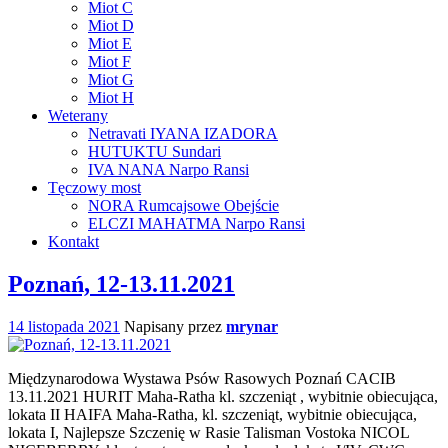
Miot C
Miot D
Miot E
Miot F
Miot G
Miot H
Weterany
Netravati IYANA IZADORA
HUTUKTU Sundari
IVA NANA Narpo Ransi
Tęczowy most
NORA Rumcajsowe Obejście
ELCZI MAHATMA Narpo Ransi
Kontakt
Poznań, 12-13.11.2021
14 listopada 2021
Napisany przez
mrynar
Międzynarodowa Wystawa Psów Rasowych Poznań CACIB
13.11.2021 HURIT Maha-Ratha kl. szczeniąt , wybitnie obiecująca,
lokata II HAIFA Maha-Ratha, kl. szczeniąt, wybitnie obiecująca,
lokata I, Najlepsze Szczenię w Rasie Talisman Vostoka NICOL